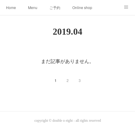
Home
Menu
ご予約
Online shop
008clas
About
2019
.
04
まだ記事がありません。
1
2
3
copyright © double o eight - all rights reserved