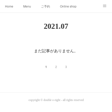
Home
Menu
ご予約
Online shop
008clas
About
2021
.
07
まだ記事がありません。
1
2
3
copyright © double o eight - all rights reserved