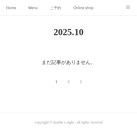
Home
Menu
ご予約
Online shop
008clas
About
2025
.
10
まだ記事がありません。
1
2
3
copyright © double o eight - all rights reserved