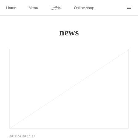
Home
Menu
ご予約
Online shop
008clas
About
news
2019.04.29 10:21